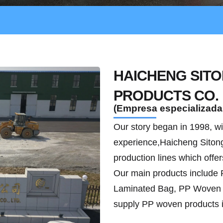
HAICHENG SIT
PRODUCTS CO. ,
(Empresa especializada
Our story began in 1998, w
experience,Haicheng Sitong
production lines which offe
Our main products includ
Laminated Bag, PP Woven 
supply PP woven products i